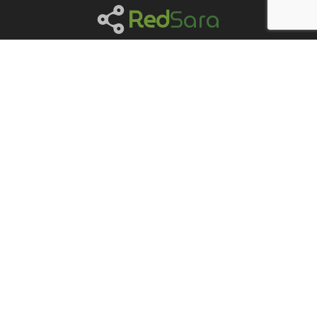
Red
Sara
Qué es la
Red
Sara
Integrantes
Qué son los portales
Revistas
Red
Sara
Agenda
Cómo sumarse
Contacto
Ejes de trabajo
Desarrollos en Open Journal Systems
Criterios de indización de revistas
¿Cómo generar XML-JATS compatibles?
¿Cómo adquirir y gestionar el DOI?
Base de Revistas Científicas Argentinas
Procesos de revisión por pares