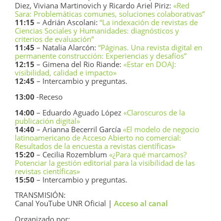
Diez, Viviana Martinovich y Ricardo Ariel Piriz:
«Red
Sara: Problemáticas comunes, soluciones colaborativas”
11:15
– Adrián Ascolani:
“La indexación de revistas de
Ciencias Sociales y Humanidades: diagnósticos y
criterios de evaluación”
11:45
– Natalia Alarcón:
“Páginas. Una revista digital en
permanente construcción: Experiencias y desafíos”
12:15
– Gimena del Rio Riande:
«Estar en DOAJ:
visibilidad, calidad e impacto»
12:45
– Intercambio y preguntas.
13:00
-Receso
14:00
– Eduardo Aguado López
«Claroscuros de la
publicación digital»
14:40
– Arianna Becerril García
«El modelo de negocio
latinoamericano de Acceso Abierto no comercial:
Resultados de la encuesta a revistas científicas»
15:20
– Cecilia Rozemblum
«¿Para qué marcamos?
Potenciar la gestión editorial para la visibilidad de las
revistas científicas»
15:50
– Intercambio y preguntas.
TRANSMISIÓN:
Canal YouTube UNR Oficial |
Acceso al canal
Organizado por: