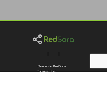
Red
Sara
Qué es la
Red
Sara
Integrantes
Qué son los portales
Revistas
Red
Sara
Agenda
Cómo sumarse
Contacto
Ejes de trabajo