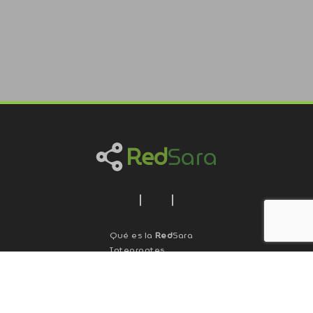
Red
Sara
Qué es la
Red
Sara
Integrantes
Qué son los portales
Revistas
Red
Sara
Agenda
Cómo sumarse