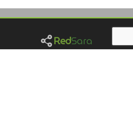
Red
Sara
Qué es la
Red
Sara
Integrantes
Qué son los portales
Revistas
Red
Sara
Agenda
Cómo sumarse
Contacto
Ejes de trabajo
Desarrollos en Open Journal Systems