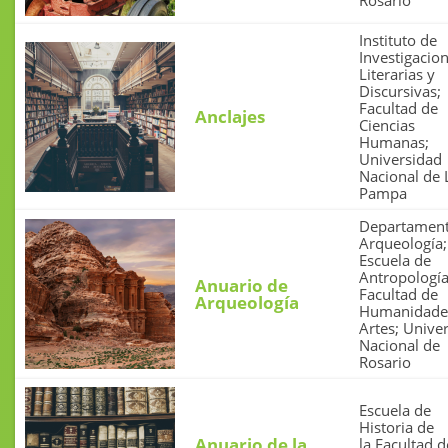
Instituto de
Investigacio
Literarias y
Discursivas;
Facultad de
Anclajes
Ciencias
Humanas;
Universidad
Nacional de 
Pampa
Departament
Arqueología;
Escuela de
Antropología
Anuario de
Facultad de
Arqueología
Humanidade
Artes; Unive
Nacional de
Rosario
Escuela de
Historia de
Anuario de la
la Facultad d