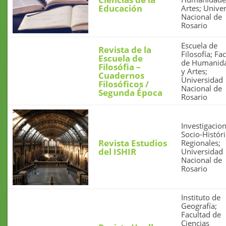
Educación
Artes; Unive
Nacional de
Rosario
Escuela de
Revista de la
Filosofía; Fa
Escuela de
de Humanid
Filosófia –
y Artes;
Cuadernos
Universidad
Filosóficos /
Nacional de
Segunda Época
Rosario
Investigacio
Socio-Histór
Revista Estudios
Regionales;
del ISHIR
Universidad
Nacional de
Rosario
Instituto de
Geografía;
Facultad de
Ciencias