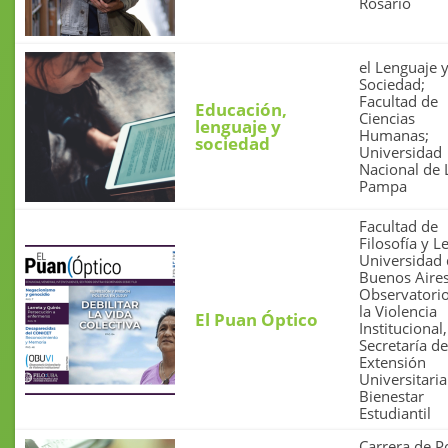
Rosario
el Lenguaje y
Sociedad;
Facultad de
Educación,
Ciencias
lenguaje y
Humanas;
sociedad
Universidad
Nacional de 
Pampa
Facultad de
Filosofía y Le
Universidad
Buenos Aires
Observatori
la Violencia
El Puan Óptico
Institucional,
Secretaría de
Extensión
Universitaria
Bienestar
Estudiantil
Carrera de P