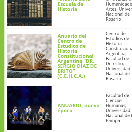
Escuela de
Humanidade
Historia
Artes; Unive
Nacional de
Rosario
Centro de
Anuario del
Estudios de
Centro de
Historia
Estudios de
Constitucion
Historia
Argentina;
Constitucional
Facultad de
Argentina “DR.
Derecho;
SERGIO DÍAZ DE
Universidad
BRITO”
Nacional de
(C.E.H.C.A.)
Rosario
Facultad de
Ciencias
ANUARIO, nueva
Humanas;
época
Universidad
Nacional de 
Pampa