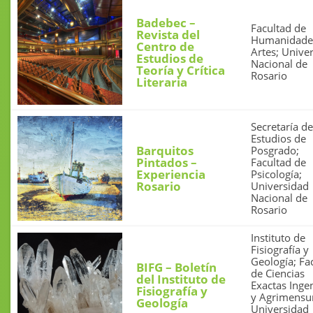
Badebec –
Facultad de
Revista del
Humanidade
Centro de
Artes; Unive
Estudios de
Nacional de
Teoría y Crítica
Rosario
Literaria
Secretaría de
Estudios de
Barquitos
Posgrado;
Pintados –
Facultad de
Experiencia
Psicología;
Rosario
Universidad
Nacional de
Rosario
Instituto de
Fisiografía y
Geología; Fa
BIFG – Boletín
de Ciencias
del Instituto de
Exactas Ingen
Fisiografía y
y Agrimensu
Geología
Universidad