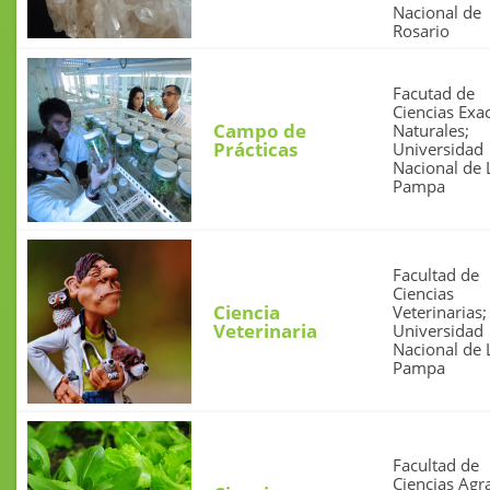
Nacional de
Rosario
Facutad de
Ciencias Exac
Campo de
Naturales;
Prácticas
Universidad
Nacional de 
Pampa
Facultad de
Ciencias
Ciencia
Veterinarias;
Veterinaria
Universidad
Nacional de 
Pampa
Facultad de
Ciencias Agra