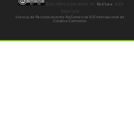
Esta
obra
cuyo autor es
está
Red Sara
bajo una
licencia de Reconocimiento-NoComercial 4.0 Internacional de
Creative Commons