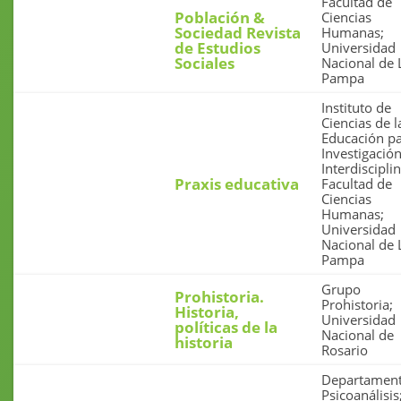
Facultad de
Población &
Ciencias
Sociedad Revista
Humanas;
de Estudios
Universidad
Sociales
Nacional de 
Pampa
Instituto de
Ciencias de l
Educación pa
Investigació
Interdisciplin
Praxis educativa
Facultad de
Ciencias
Humanas;
Universidad
Nacional de 
Pampa
Grupo
Prohistoria.
Prohistoria;
Historia,
Universidad
políticas de la
Nacional de
historia
Rosario
Departament
Psicoanálisis