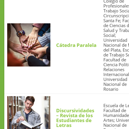
Colegio de
Profesionale
Trabajo Soci
Circunscripc
Santa Fe; Fa
de Ciencias d
Salud y Trab
Social;
Universidad
Cátedra Paralela
Nacional de
del Plata, Es
de Trabajo So
Facultad de
Ciencia Polít
Relaciones
Internacional
Universidad
Nacional de
Rosario
Escuela de Le
Discursividades
Facultad de
– Revista de los
Humanidade
Estudiantes de
Artes; Unive
Letras
Nacional de