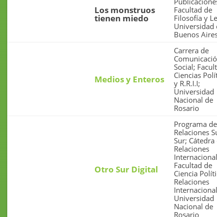
Publicacione
Los monstruos
Facultad de
tienen miedo
Filosofía y Le
Universidad
Buenos Aire
Carrera de
Comunicaci
Social; Facul
Ciencias Polí
Medios y Enteros
y R.R.I.I;
Universidad
Nacional de
Rosario
Programa de
Relaciones S
Sur; Cátedra
Relaciones
Internacional
Facultad de
Otro Sur Digital
Ciencia Polít
Relaciones
Internacional
Universidad
Nacional de
Rosario