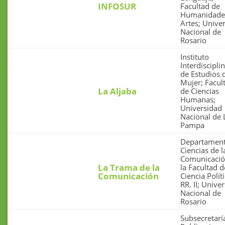
INFOSUR
Facultad de
Humanidade
Artes; Unive
Nacional de
Rosario
Instituto
Interdiscipli
de Estudios d
Mujer; Facul
La Aljaba
de Ciencias
Humanas;
Universidad
Nacional de 
Pampa
Departament
Ciencias de l
Comunicació
La Trama de la
la Facultad d
Comunicación
Ciencia Polít
RR. II; Unive
Nacional de
Rosario
Subsecretarí