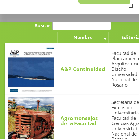
Buscar:
Nombre
Editori
Facultad de
Planeamient
Arquitectura
A&P Continuidad
Diseño;
Universidad
Nacional de
Rosario
Secretaría de
Extensión
Universitaria
Agromensajes
Facultad de
de la Facultad
Ciencias Agra
Universidad
Nacional de
Rosario