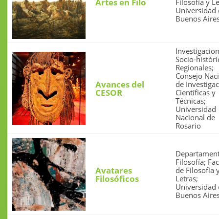
Artes en Filo
Filosofía y Le
Universidad
Buenos Aire
Investigacio
Socio-históri
Regionales;
Consejo Nac
Avances del
de Investiga
CESOR
Científicas y
Técnicas;
Universidad
Nacional de
Rosario
Departament
Filosofía; Fa
Avatares
de Filosofía 
Filosóficos
Letras;
Universidad
Buenos Aire