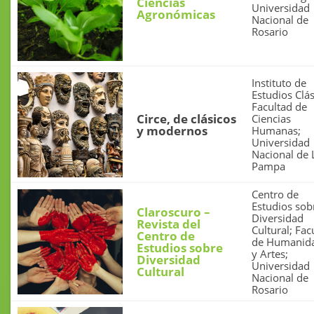
Ciencias
Universidad
Agronómicas
Nacional de
Rosario
Instituto de
Estudios Clás
Facultad de
Circe, de clásicos
Ciencias
y modernos
Humanas;
Universidad
Nacional de 
Pampa
Centro de
Estudios sob
Claroscuro –
Diversidad
Revista del
Cultural; Fac
Centro de
de Humanid
Estudios sobre
y Artes;
Diversidad
Universidad
Cultural
Nacional de
Rosario