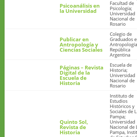
Facultad de
Psicoanálisis en
Psicología;
la Universidad
Universidad
Nacional de
Rosario
Colegio de
Publicar en
Graduados e
Antropología y
Antropología
Ciencias Sociales
República
Argentina
Escuela de
Páginas – Revista
Historia;
Digital de la
Universidad
Escuela de
Nacional de
Historia
Rosario
Instituto de
Estudios
Históricos y
Sociales de 
Pampa;
Quinto Sol,
Universidad
Revista de
Nacional de 
Historia
Pampa, Insti