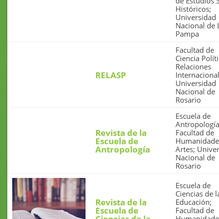
de Estudios 
Históricos;
Universidad
Nacional de 
Pampa
Facultad de
Ciencia Polít
Relaciones
RELASP
Internacional
Universidad
Nacional de
Rosario
Escuela de
Antropología
Revista de la
Facultad de
Escuela de
Humanidade
Antropología
Artes; Unive
Nacional de
Rosario
Escuela de
Ciencias de l
Revista de la
Educación;
Escuela de
Facultad de
Ciencias de la
Humanidade