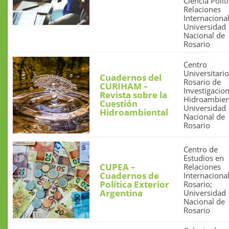
Ciencia Polít
Relaciones
Internacional
Universidad
Nacional de
Rosario
Centro
Universitario
Cuadernos del
Rosario de
CURIHAM –
Investigacio
Revista sobre la
Hidroambien
Cuestión
Universidad
Hidroambiental
Nacional de
Rosario
Centro de
Estudios en
CUPEA –
Relaciones
Cuadernos de
Internaciona
Política Exterior
Rosario;
Argentina
Universidad
Nacional de
Rosario