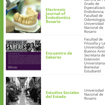
Grado de
Especializac
Electronic
Endodoncia;
Journal of
Facultad de
Endodontics
Odontología
Rosario
Universidad
Nacional de
Rosario
Facultad de
Filosofía y Le
Universidad
Buenos Aires
Encuentro de
Secretaría de
Saberes
Extensión
Universitaria
Bienestar
Estudiantil
Universidad
Estudios Sociales
Nacional de
del Estado
Rosario